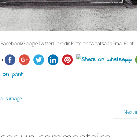
G
 :FacebookGoogleTwitterLinkedinPinterestWhatsappEmailPrint
 :
ious image
Next 