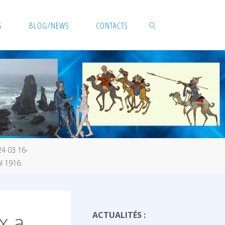
S
BLOG/NEWS
CONTACTS
SEARCH
24 03 16-
il 1916.
x a
ACTUALITÉS :