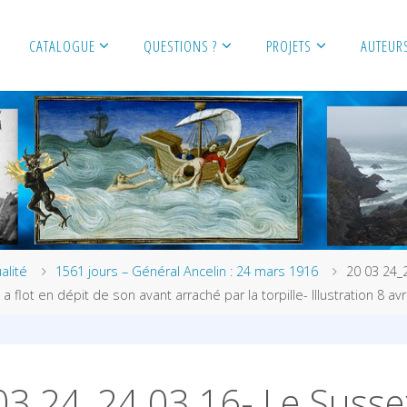
CATALOGUE
QUESTIONS ?
PROJETS
AUTEUR
alité
1561 jours – Général Ancelin : 24 mars 1916
20 03 24_
a flot en dépit de son avant arraché par la torpille- Illustration 8 avr
03 24_24 03 16- Le Susse