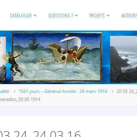
CATALOGUE
QUESTIONS ?
PROJETS
AUTEUR
alité
1561 jours – Général Ancelin : 24 mars 1916
20 03 24_
ranados_03 05 1914
03 24_24 03 16