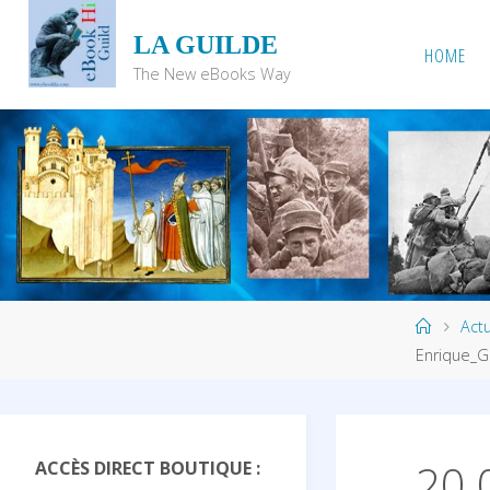
Skip
LA GUILDE
to
HOME
content
The New eBooks Way
Home
Actu
Enrique_G
20 
ACCÈS DIRECT BOUTIQUE :