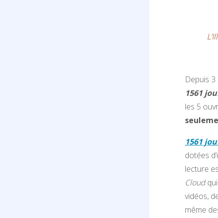
L’I
Depuis 3 
1561 jou
les 5 ouv
seuleme
1561 jou
dotées d’
lecture es
Cloud
qui
vidéos, d
même des