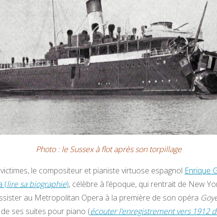
Photo : le Sussex à flot après son torpillage
 victimes, le compositeur et pianiste virtuose espagnol
Enrique 
 (
lire sa biographie
)
, célèbre à l’époque, qui rentrait de New Yor
assister au Metropolitan Opera à la première de son opéra
Goye
e ses suites pour piano (
écouter l’enregistrement vers 1912 