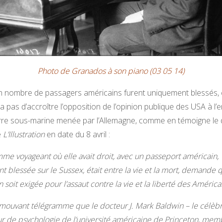
Photo de Granados à son piano (03 05 14)
n nombre de passagers américains furent uniquement blessés, 
 pas d’accroître l’opposition de l’opinion publique des USA à l’
rre sous-marine menée par l’Allemagne, comme en témoigne le
e
L’Illustration
en date du 8 avril :
mme voyageant o
ù
elle avait droit, avec un passeport américain,
t blessée sur le Sussex, était entre la vie et la mort, demande 
 soit exigée pour l’assaut contre la vie et la liberté des Américai
’émouvant télégramme que le docteur J. Mark Baldwin – le célèb
r de psychologie de l’université américaine de Princeton, mem