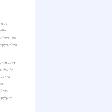
Unis
elle
rminer une
angeraient
un quand
périt le
 aussi
 un
 dans
ragique