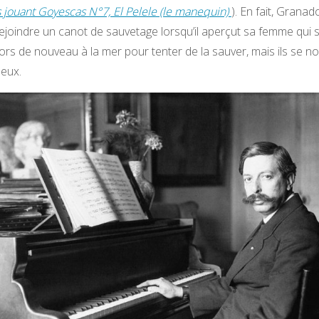
jouant Goyescas N°7, El Pelele (le manequin)
). En fait, Granad
rejoindre un canot de sauvetage lorsqu’il aperçut sa femme qui s
alors de nouveau à la mer pour tenter de la sauver, mais ils se n
deux.