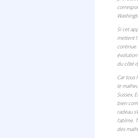
correspon
Washingto
Si cet app
mettent l
continue 
évolution
du côté d
Car tous 
le malheu
Sussex, E
bien com
radeau s’
l’abîme. T
des malhe