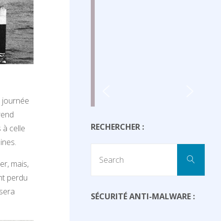
e journée
rend
RECHERCHER :
 à celle
ines.
Sear
Search
r, mais,
for:
ant perdu
 sera
SÉCURITÉ ANTI-MALWARE :