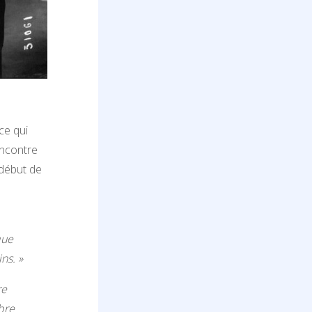
ce qui
encontre
 début de
que
ns. »
re
bre