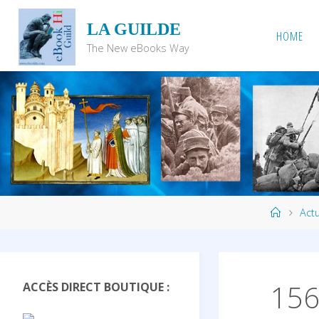
Skip
LA GUILDE
to
HOME
content
The New eBooks Way
Home
Actu
156
ACCÈS DIRECT BOUTIQUE :