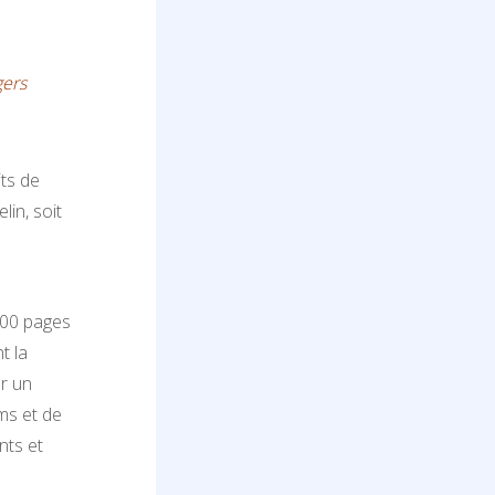
gers
ts de
lin, soit
000 pages
t la
r un
ms et de
nts et