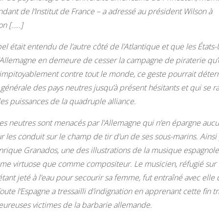
dant de l’Institut de France – a adressé au président Wilson à
n […..]
el était entendu de l’autre côté de l’Atlantique et que les États-
’Allemagne en demeure de cesser la campagne de piraterie qu’
impitoyablement contre tout le monde, ce geste pourrait déte
 générale des pays neutres jusqu’à présent hésitants et qui se r
es puissances de la quadruple alliance.
les neutres sont menacés par l’Allemagne qui n’en épargne auc
r les conduit sur le champ de tir d’un de ses sous-marins. Ainsi 
nrique Granados, une des illustrations de la musique espagnole
me virtuose que comme compositeur. Le musicien, réfugié sur
étant jeté à l’eau pour secourir sa femme, fut entraîné avec elle
oute l’Espagne a tressailli d’indignation en apprenant cette fin t
ureuses victimes de la barbarie allemande.