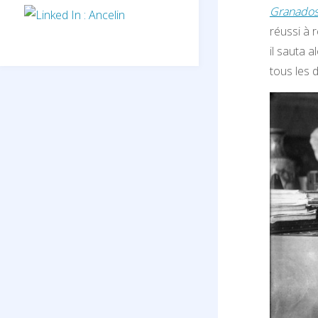
Granados 
réussi à 
il sauta 
tous les 