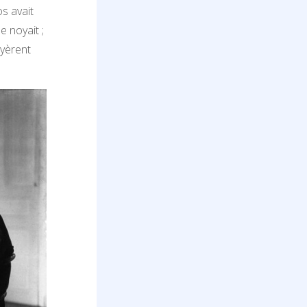
os avait
e noyait ;
oyèrent