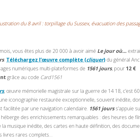
llustration du 8 avril : torpillage du Sussex, évacuation des passa
mois, vous êtes plus de 20 000 à avoir aimé
Le jour où…
extrai
rs
.
Téléchargez l’œuvre complète (
cliquer
)
du général Ance
rages numériques multi-plateformes de
1561 jours
, pour
12 €
nt
grâce au code
Card1561
rs
, œuvre mémorielle magistrale sur la guerre de 14 18, c’est 6
une iconographie restaurée exceptionnelle, souvent inédite, don
t facilitée par une navigation calendaire.
1561 jours
s’appuie su
 héberge des enrichissements remarquables : des heures de fil
e la musique inédite, des cartes en haute définition, des docume
 livres rares complets…