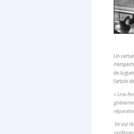
Un certai
n’empêcha
de la gue
l’article d
« Une fe
grièvemen
réparation
Tel est l
professeu