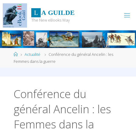
Skip
to
L
A
G
U
I
L
D
E
content
The New eBooks Way
Home
Actualité
Conférence du général Ancelin : les
Femmes dans la guerre
Conférence du
général Ancelin : les
Femmes dans la