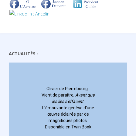
ACTUALITÉS :
errebourg
:
e,
Avant que
ffacent
.
nèse d'une
ée par de
 photos.
 Twin Book