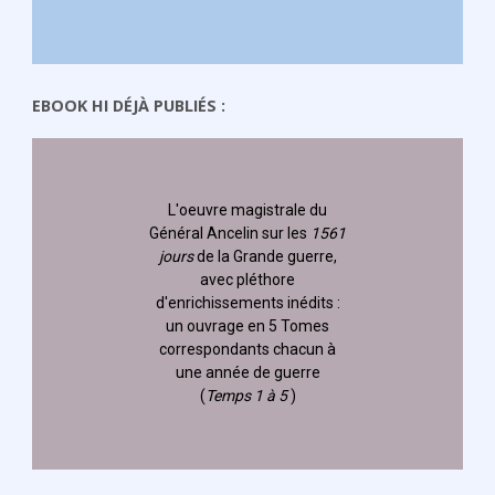
EBOOK HI DÉJÀ PUBLIÉS :
L'oeuvre magistrale du
Général Ancelin
sur les
1561
jours
de la Grande guerre,
avec pléthore
d'enrichissements inédits :
un ouvrage en 5 Tomes
correspondants chacun à
une année de guerre
(
Temps 1 à 5
)