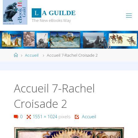
Skip
to
L
A
G
U
I
L
D
E
content
The New eBooks Way
Home
Accueil
Accueil 7-Rachel Croisade 2
Accueil 7-Rachel
Croisade 2
Full
0
1551 × 1024
pixels
Accueil
size