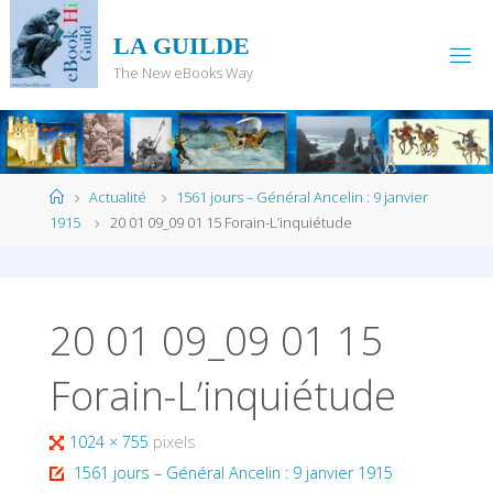
Skip
to
LA GUILDE
content
The New eBooks Way
Home
Actualité
1561 jours – Général Ancelin : 9 janvier
1915
20 01 09_09 01 15 Forain-L’inquiétude
20 01 09_09 01 15
Forain-L’inquiétude
Full
1024 × 755
pixels
size
1561 jours – Général Ancelin : 9 janvier 1915