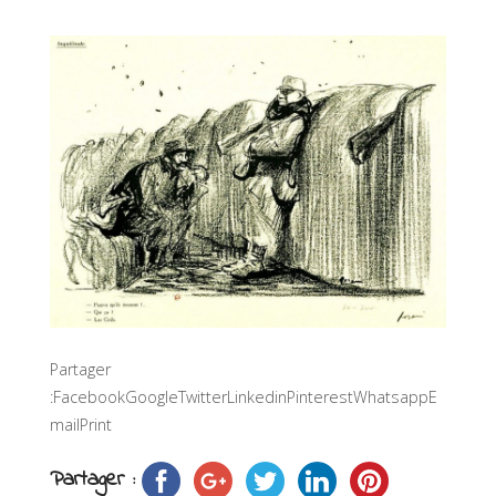
Partager
:FacebookGoogleTwitterLinkedinPinterestWhatsappE
mailPrint
Partager :