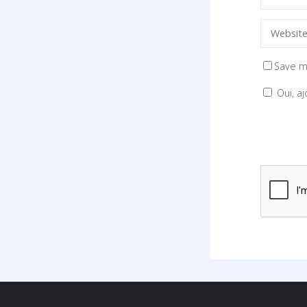
Save m
Oui, aj