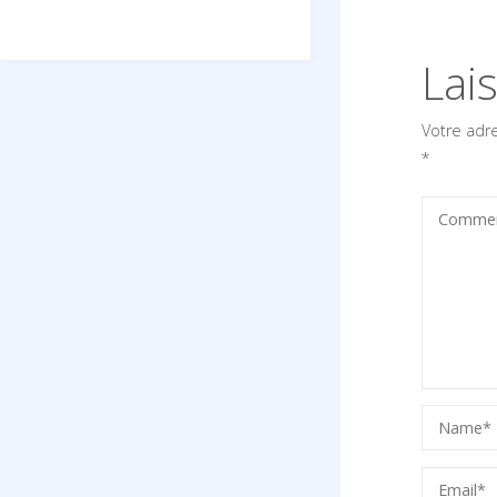
Lai
Votre adr
*