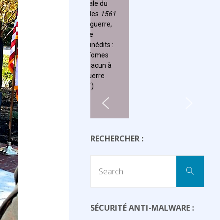
RECHERCHER :
Sear
Search
for:
SÉCURITÉ ANTI-MALWARE :