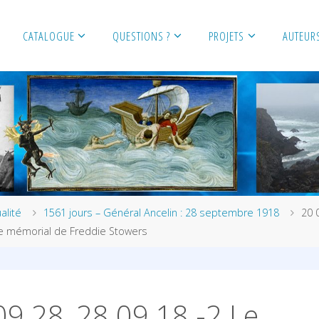
CATALOGUE
QUESTIONS ?
PROJETS
AUTEUR
alité
1561 jours – Général Ancelin : 28 septembre 1918
20 
Le mémorial de Freddie Stowers
09 28_28 09 18 -2 Le