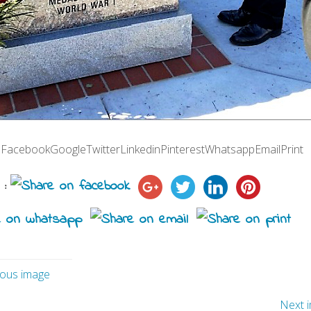
 :FacebookGoogleTwitterLinkedinPinterestWhatsappEmailPrint
 :
ious image
Next 