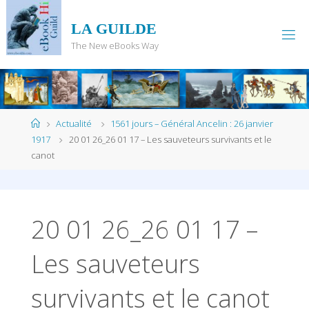
Skip
to
LA GUILDE
content
The New eBooks Way
Home
Actualité
1561 jours – Général Ancelin : 26 janvier
1917
20 01 26_26 01 17 – Les sauveteurs survivants et le
canot
20 01 26_26 01 17 –
Les sauveteurs
survivants et le canot