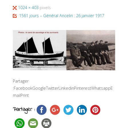
Full
1024 × 403
pixels
size
1561 jours – Général Ancelin : 26 janvier 1917
Partager
:FacebookGoogleTwitterLinkedinPinterestWhatsappE
mailPrint
Partager :