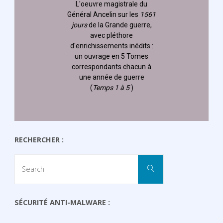
L'oeuvre magistrale du
Général Ancelin
sur les
1561
jours
de la Grande guerre,
avec pléthore
d'enrichissements inédits :
un ouvrage en 5 Tomes
correspondants chacun à
une année de guerre
(
Temps 1 à 5
)
RECHERCHER :
Search
Search
for:
SÉCURITÉ ANTI-MALWARE :