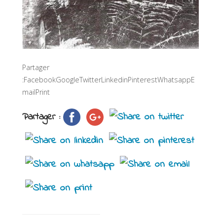
Partager
:FacebookGoogleTwitterLinkedinPinterestWhatsappE
mailPrint
Partager :