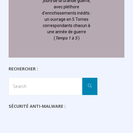
jours
de la Grande guerre,
avec pléthore
d'enrichissements inédits :
un ouvrage en 5 Tomes
correspondants chacun à
une année de guerre
(
Temps 1 à 5
)
RECHERCHER :
Search
Search
for:
SÉCURITÉ ANTI-MALWARE :