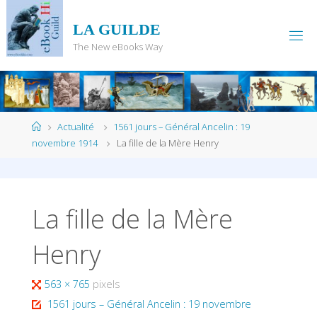
Skip
to
LA GUILDE
content
The New eBooks Way
Home
Actualité
1561 jours – Général Ancelin : 19
novembre 1914
La fille de la Mère Henry
La fille de la Mère
Henry
Full
563 × 765
pixels
size
1561 jours – Général Ancelin : 19 novembre