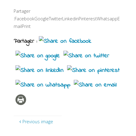
Partager
:FacebookGoogleTwitterLinkedinPinterestWhatsappE
mailPrint
Partager :
Previous image