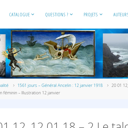
CATALOGUE
QUESTIONS ?
PROJETS
AUTEUR
alité
1561 jours – Général Ancelin : 12 janvier 1918
20 01 12
n féminin – Illustration 12 janvier
01 12_12 01 18 – 2 Le tal