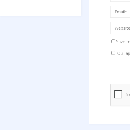
Save m
Oui, aj