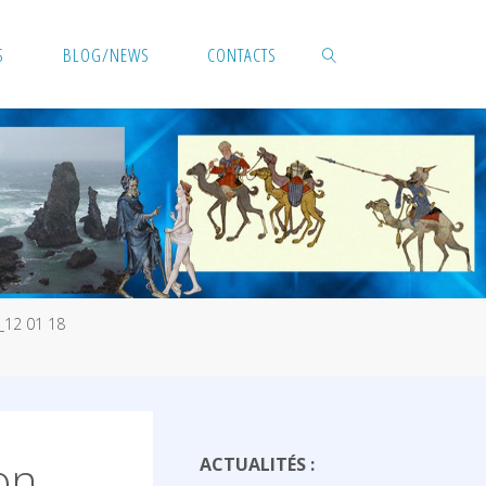
S
BLOG/NEWS
CONTACTS
SEARCH
_12 01 18
on
ACTUALITÉS :