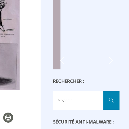
RECHERCHER :
Sear
Search
for:
SÉCURITÉ ANTI-MALWARE :