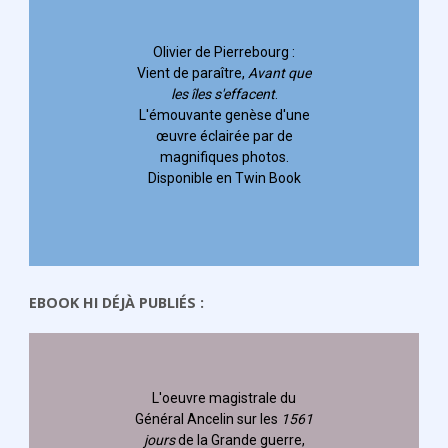
 Pierrebourg
:
ître,
Avant que
s'effacent
.
 genèse d'une
airée par de
ues photos.
 en Twin Book
EBOOK HI DÉJÀ PUBLIÉS :
L'oeuvre magistrale du
Général Ancelin
sur les
1561
jours
de la Grande guerre,