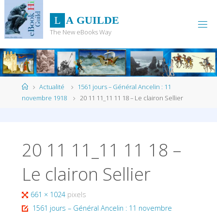
Skip
to
L
A
G
U
I
L
D
E
content
The New eBooks Way
Home
Actualité
1561 jours – Général Ancelin : 11
novembre 1918
20 11 11_11 11 18 – Le clairon Sellier
20 11 11_11 11 18 –
Le clairon Sellier
Full
661 × 1024
pixels
size
1561 jours – Général Ancelin : 11 novembre