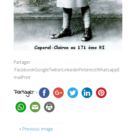
Partager
:FacebookGoogleTwitterLinkedinPinterestWhatsappE
mailPrint
Partager :
Previous image