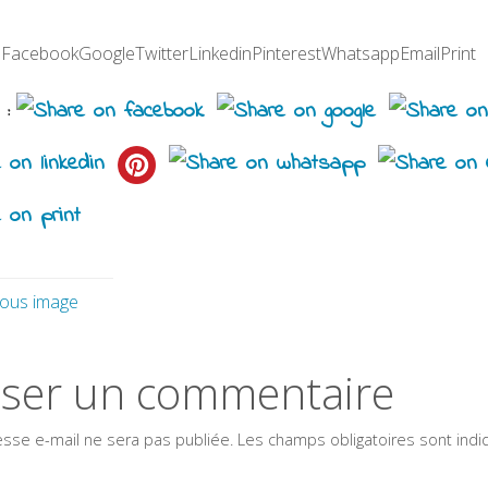
 :FacebookGoogleTwitterLinkedinPinterestWhatsappEmailPrint
 :
ious image
sser un commentaire
esse e-mail ne sera pas publiée.
Les champs obligatoires sont ind