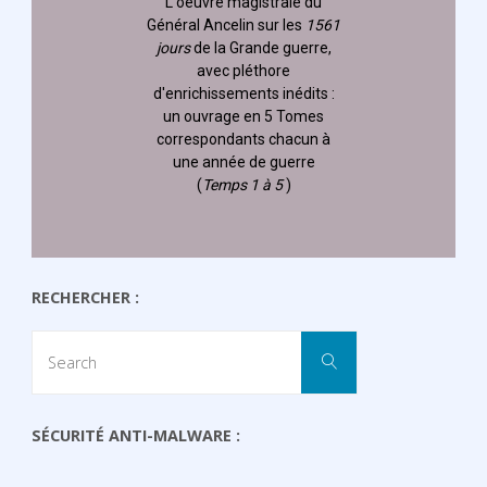
L'oeuvre magistrale du
Général Ancelin
sur les
1561
jours
de la Grande guerre,
avec pléthore
d'enrichissements inédits :
un ouvrage en 5 Tomes
correspondants chacun à
une année de guerre
(
Temps 1 à 5
)
RECHERCHER :
Search
Search
for:
SÉCURITÉ ANTI-MALWARE :