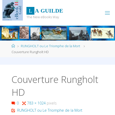
Skip
to
L
A
G
U
I
L
D
E
content
The New eBooks Way
Home
RUNGHOLT ou Le Triomphe de la Mort
Couverture Rungholt HD
Couverture Rungholt
HD
Full
0
783 × 1024
pixels
size
RUNGHOLT ou Le Triomphe de la Mort