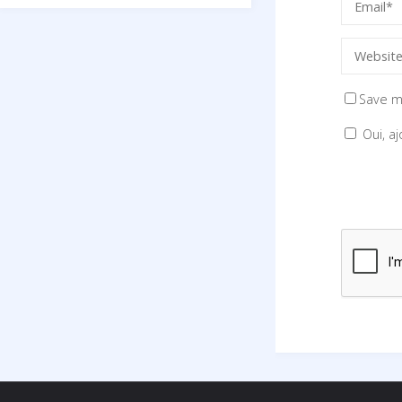
Save m
Oui, aj