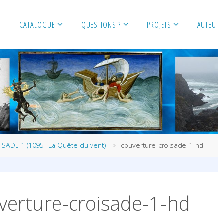
CATALOGUE
QUESTIONS ?
PROJETS
AUTEU
ISADE 1 (1095- La Quête du vent)
couverture-croisade-1-hd
verture-croisade-1-hd