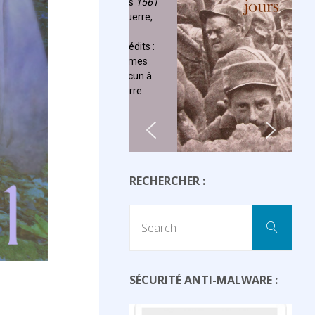
RECHERCHER :
Sear
Search
for:
SÉCURITÉ ANTI-MALWARE :