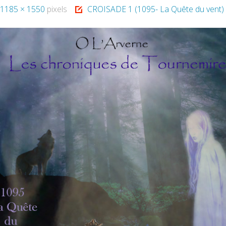
l
1185 × 1550
pixels
CROISADE 1 (1095- La Quête du vent)
e