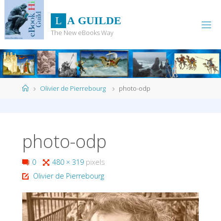
Skip
to
L
A
G
U
I
L
D
E
content
The New eBooks Way
Home
Olivier de Pierrebourg
photo-odp
photo-odp
Full
0
480 × 319
pixels
size
Olivier de Pierrebourg