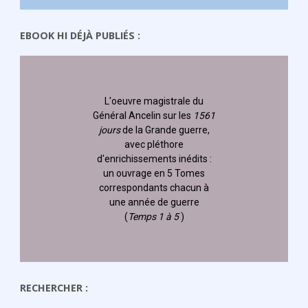
EBOOK HI DÉJÀ PUBLIÉS :
L'oeuvre magistrale du
Général Ancelin
sur les
1561
jours
de la Grande guerre,
avec pléthore
d'enrichissements inédits :
un ouvrage en 5 Tomes
correspondants chacun à
une année de guerre
(
Temps 1 à 5
)
RECHERCHER :