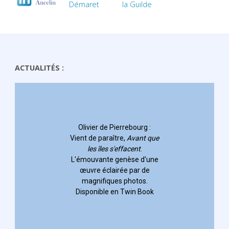
ACTUALITÉS :
ebourg
:
vant que
ent
.
se d'une
par de
otos.
in Book