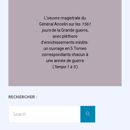
L'oeuvre magistrale du
Général Ancelin
sur les
1561
jours
de la Grande guerre,
avec pléthore
d'enrichissements inédits :
un ouvrage en 5 Tomes
correspondants chacun à
une année de guerre
(
Temps 1 à 5
)
RECHERCHER :
Search
Search
for: