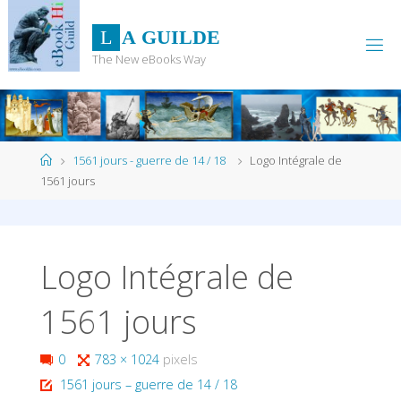
Skip
to
L
A
G
U
I
L
D
E
content
The New eBooks Way
Home
1561 jours - guerre de 14 / 18
Logo Intégrale de
1561 jours
Logo Intégrale de
1561 jours
Full
0
783 × 1024
pixels
size
1561 jours – guerre de 14 / 18