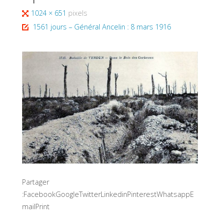
Full
1024 × 651
pixels
size
1561 jours – Général Ancelin : 8 mars 1916
Partager
:FacebookGoogleTwitterLinkedinPinterestWhatsappE
mailPrint