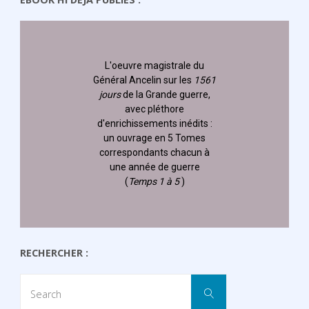
L'oeuvre magistrale du
Général Ancelin
sur les
1561
jours
de la Grande guerre,
avec pléthore
d'enrichissements inédits :
un ouvrage en 5 Tomes
correspondants chacun à
une année de guerre
(
Temps 1 à 5
)
RECHERCHER :
Search
Search
for: