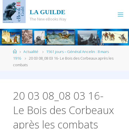
Skip
to
LA GUILDE
content
The New eBooks Way
Home
Actualité
1561 jours – Général Ancelin : 8 mars
1916
20 03 08_08 03 16- Le Bois des Corbeaux après les
combats
20 03 08_08 03 16-
Le Bois des Corbeaux
après les combats