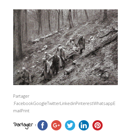
Partager
:FacebookGoogleTwitterLinkedinPinterestWhatsappE
mailPrint
Partager :