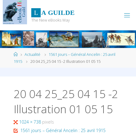
Skip
to
L
A
G
U
I
L
D
E
content
The New eBooks Way
Home
Actualité
1561 jours – Général Ancelin : 25 avril
1915
20 04 25_25 04 15 -2 Illustration 01 05 15
20 04 25_25 04 15 -2
Illustration 01 05 15
Full
1024 × 738
pixels
size
1561 jours – Général Ancelin : 25 avril 1915