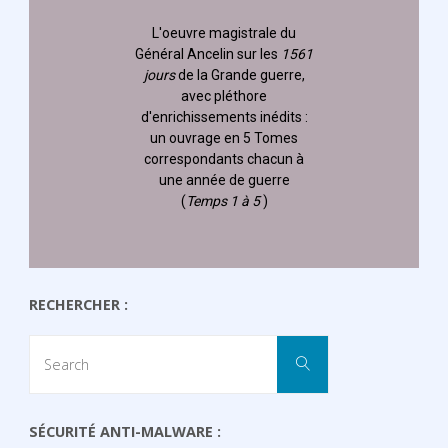
L'oeuvre magistrale du
Général Ancelin
sur les
1561
jours
de la Grande guerre,
avec pléthore
d'enrichissements inédits :
un ouvrage en 5 Tomes
correspondants chacun à
une année de guerre
(
Temps 1 à 5
)
RECHERCHER :
Search
Search
for:
SÉCURITÉ ANTI-MALWARE :