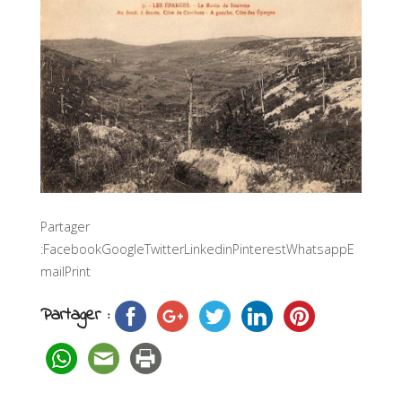
Partager
:FacebookGoogleTwitterLinkedinPinterestWhatsappE
mailPrint
Partager :