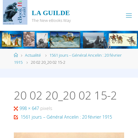
Skip
to
LA GUILDE
content
The New eBooks Way
Home
Actualité
1561 jours – Général Ancelin : 20 février
1915
20 02 20_20 02 15-2
20 02 20_20 02 15-2
Full
998 × 647
pixels
size
1561 jours – Général Ancelin : 20 février 1915