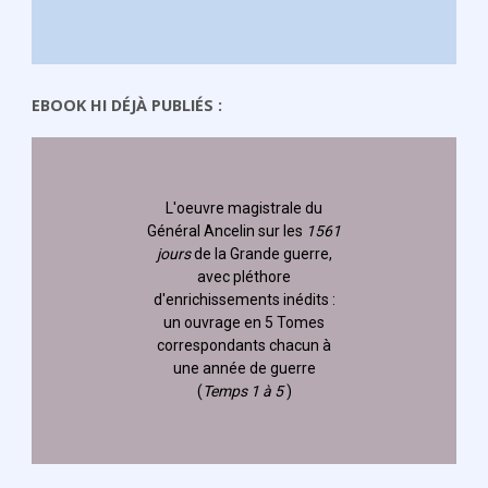
EBOOK HI DÉJÀ PUBLIÉS :
L'oeuvre magistrale du
Général Ancelin
sur les
1561
jours
de la Grande guerre,
avec pléthore
d'enrichissements inédits :
un ouvrage en 5 Tomes
correspondants chacun à
une année de guerre
(
Temps 1 à 5
)