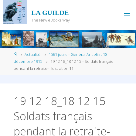
Skip
to
LA GUILDE
content
The New eBooks Way
Home
Actualité
1561 jours – Général Ancelin : 18
décembre 1915
19 12 18_18 12 15 – Soldats français
pendant la retraite- Illustration 11
19 12 18_18 12 15 –
Soldats français
pendant la retraite-