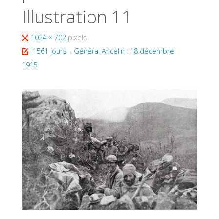
Illustration 11
Full
1024 × 702
pixels
size
1561 jours – Général Ancelin : 18 décembre
1915